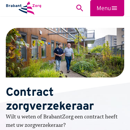
BrabantZorg Logo
Menu
Zoeken
Sluiten
Contract
zorgverzekeraar
Wilt u weten of BrabantZorg een ​contract hee​ft​
met uw zorgverzekeraar?