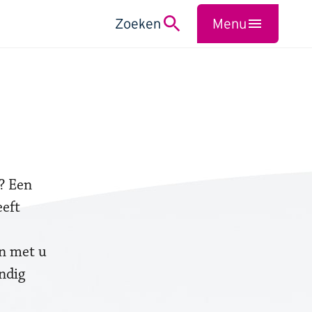
Zoeken
Menu
Sluiten
g? Een
eeft
n met u
ndig