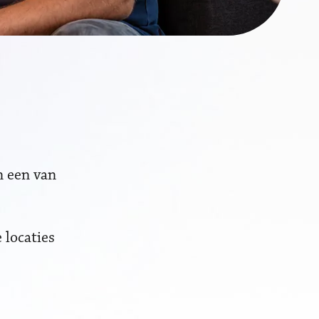
n een van
 locaties