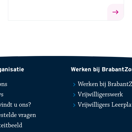
ganisatie
Werken bij BrabantZo
ons
Werken bij Brabant
ws
Vrijwilligerswerk
vindt u ons?
Vrijwilligers Leerpl
estelde vragen
teitbeeld