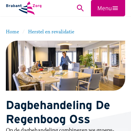
BrabantZorg Logo
Menu
Zoeken
Sluiten
Home
Herstel en revalidatie
Dagbehandeling De
Regenboog Oss
Op de dagbehandeling combineren we groeps-