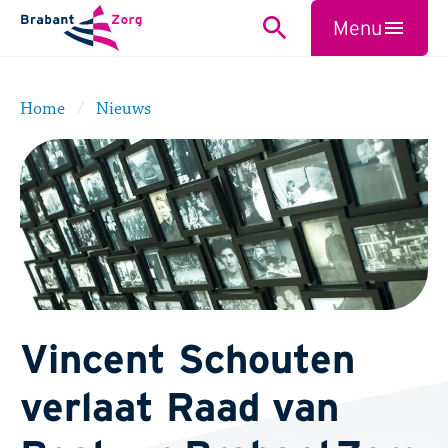
BrabantZorg Logo
Menu
Zoeken
Sluiten
Home
Nieuws
Vincent Schouten
verlaat Raad van