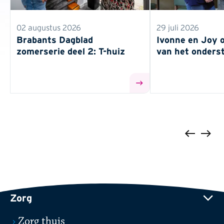
02 augustus 2026
29 juli 2026
Brabants Dagblad
Ivonne en Joy o
zomerserie deel 2: T-huiz
van het onders
Vorige
Volge
Zorg
Zorg thuis