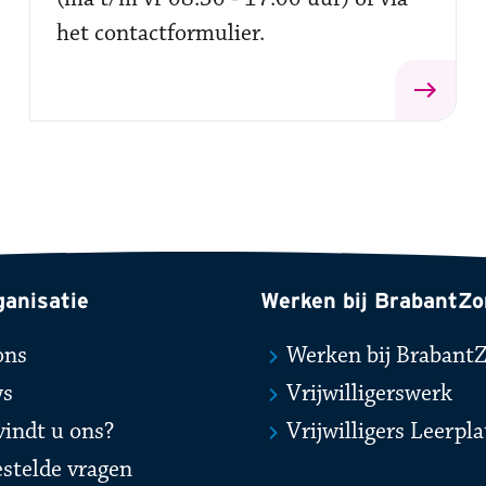
het contactformulier.
ganisatie
Werken bij BrabantZo
ons
Werken bij Brabant
ws
Vrijwilligerswerk
vindt u ons?
Vrijwilligers Leerpl
estelde vragen