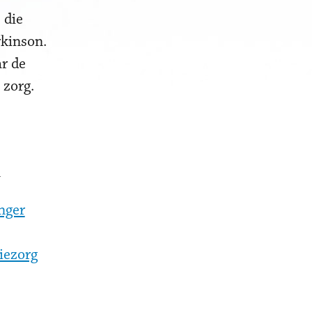
 die
rkinson.
ar de
 zorg.
n
nger
tiezorg