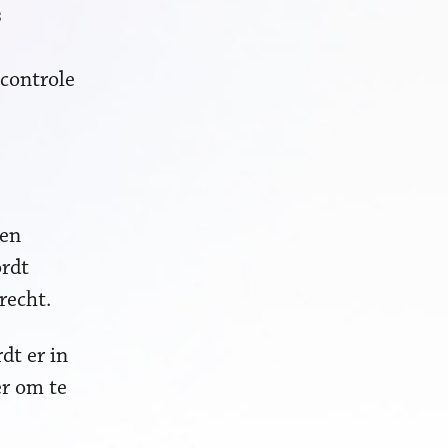
s
controle
een
ordt
recht.
dt er in
er om te