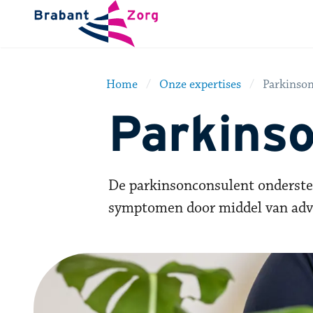
BrabantZorg Logo
Home
Onze expertises
Parkinso
Parkins
De parkinsonconsulent ondersteu
symptomen door middel van advies