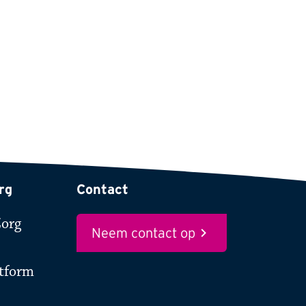
rg
Contact
Zorg
Neem contact op
atform