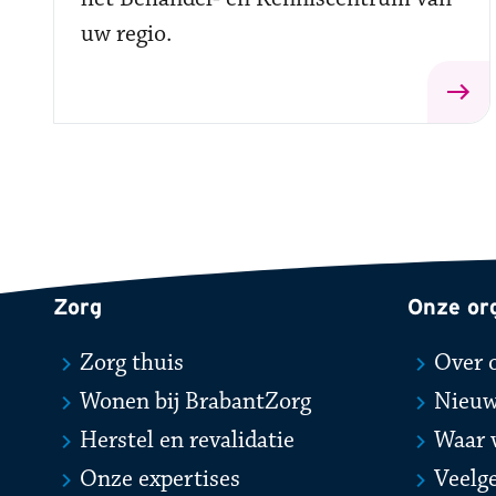
uw regio.
Zorg
Onze or
Zorg thuis
Over 
Wonen bij BrabantZorg
Nieu
Herstel en revalidatie
Waar 
Onze expertises
Veelg