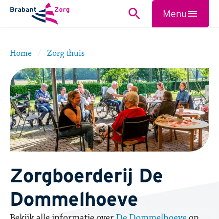
BrabantZorg Logo
Menu
Zoeken
Sluiten
Home
Zorg thuis
Zorgboerderij De
Dommelhoeve
Bekijk alle informatie over
De Dommelhoeve
op