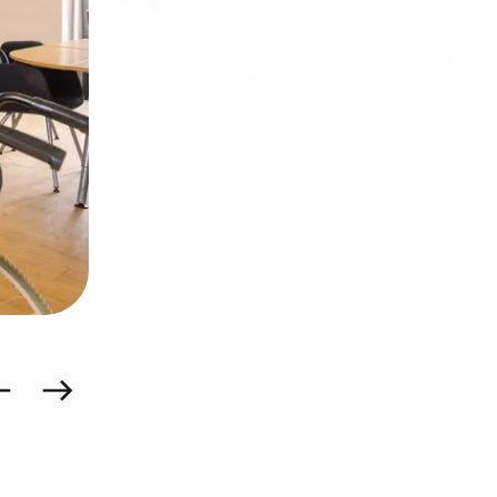
Schilderen
rige
Volgende