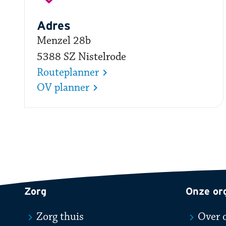
Adres
Menzel 28b
5388 SZ Nistelrode
Routeplanner
OV planner
Zorg
Onze or
Zorg thuis
Over 