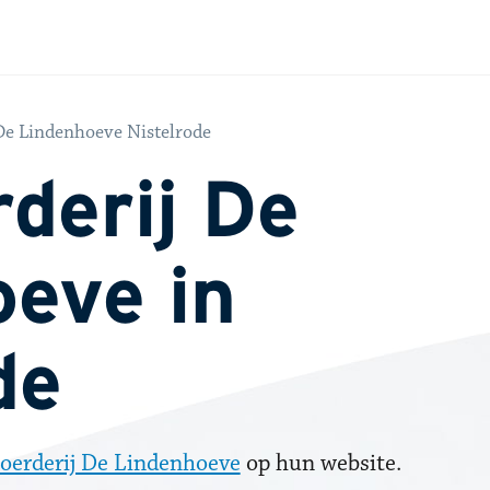
De Lindenhoeve Nistelrode
derij De
eve in
de
oerderij De Lindenhoeve
op hun website.