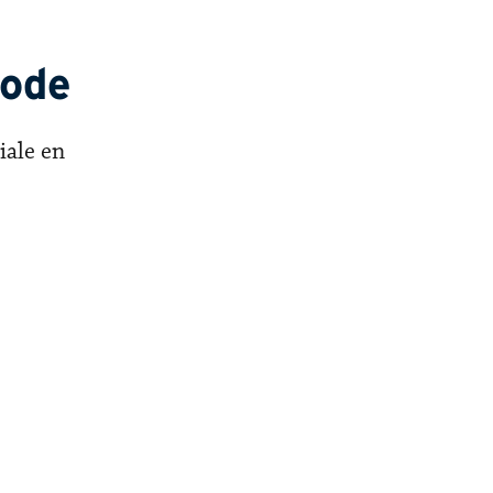
rode
iale en