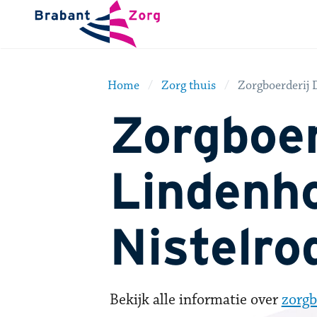
BrabantZorg Logo
Home
Zorg thuis
Zorgboerderij 
Zorgboer
Lindenho
Nistelro
Bekijk alle informatie over
zorgb