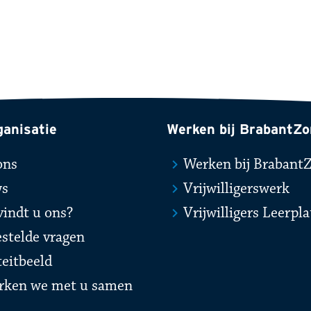
ganisatie
Werken bij BrabantZo
ons
Werken bij Brabant
ws
Vrijwilligerswerk
vindt u ons?
Vrijwilligers Leerpl
estelde vragen
teitbeeld
rken we met u samen