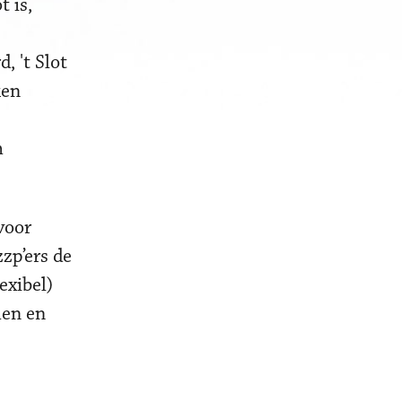
 is,
, 't Slot
ken
m
voor
zp’ers de
exibel)
men en