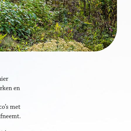
nier
erken en
co’s met
afneemt.