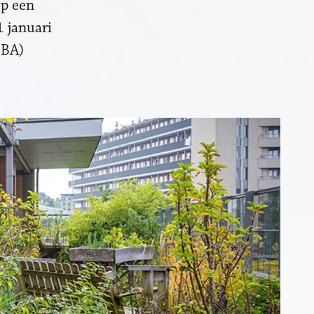
op een
1 januari
DBA)