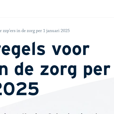
 zzp'ers in de zorg per 1 januari 2025
egels voor
n de zorg per
 2025