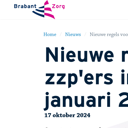
BrabantZorg Logo
Home
Nieuws
Nieuwe regels voor
Nieuwe r
zzp'ers i
januari
17 oktober 2024