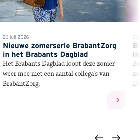
26 juli 2026
22 
Nieuwe zomerserie BrabantZorg
B
in het Brabants Dagblad
li
pu
Het Brabants Dagblad loopt deze zomer
Bo
weer mee met een aantal collega’s van
zo
BrabantZorg.
Du