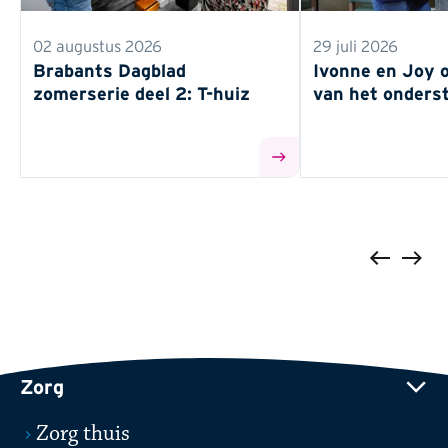
02 augustus 2026
29 juli 2026
Brabants Dagblad
Ivonne en Joy o
zomerserie deel 2: T-huiz
van het onders
Vorige
Volge
Zorg
Zorg thuis