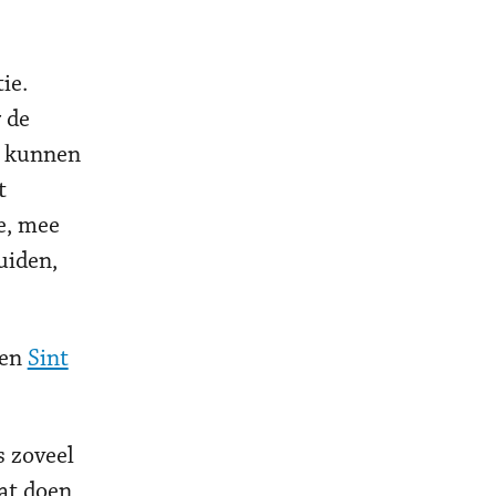
ie.
 de
ng kunnen
t
e, mee
uiden,
gen
Sint
s zoveel
at doen