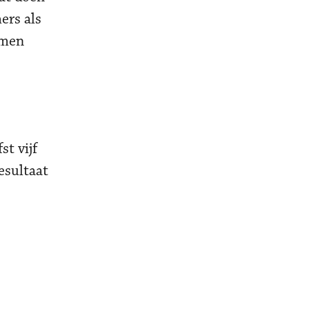
ers als
amen
st vijf
esultaat