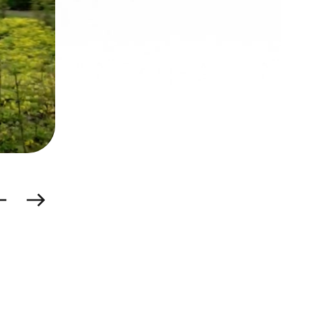
Vooraanzicht De Pastorie
rige
Volgende