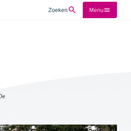
Zoeken
Menu
Sluiten
,
De